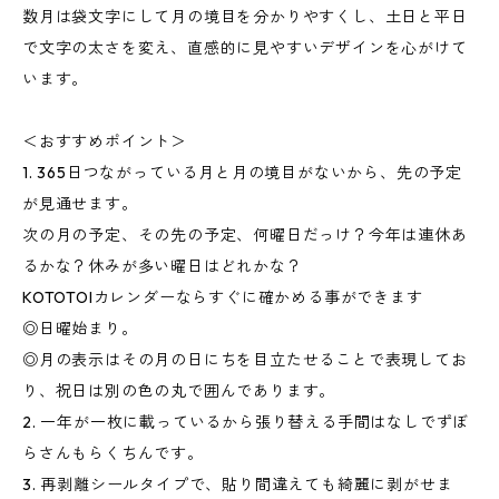
数月は袋文字にして月の境目を分かりやすくし、土日と平日
で文字の太さを変え、直感的に見やすいデザインを心がけて
います。
＜おすすめポイント＞
1. 365日つながっている月と月の境目がないから、先の予定
が見通せます。
次の月の予定、その先の予定、何曜日だっけ？今年は連休あ
るかな？休みが多い曜日はどれかな？
KOTOTOIカレンダーならすぐに確かめる事ができます
◎日曜始まり。
◎月の表示はその月の日にちを目立たせることで表現してお
り、祝日は別の色の丸で囲んであります。
2. 一年が一枚に載っているから張り替える手間はなしでずぼ
らさんもらくちんです。
3. 再剥離シールタイプで、貼り間違えても綺麗に剥がせま