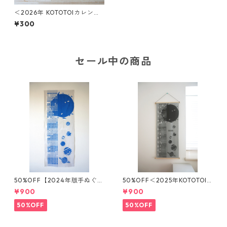
＜2026年 KOTOTOIカレンダ
ー＞夕暮れRight /しおりサイ
¥300
ズ：貼ってはがせるシール
セール中の商品
50%OFF【2024年版手ぬぐい
50%OFF＜2025年KOTOTOI
カレンダー】KOTOTOIカレン
カレンダー＞【モノトーン】
¥900
¥900
ダー
手ぬぐいカレンダー
50%OFF
50%OFF